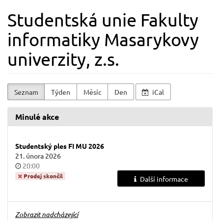
Skip to
Studentská unie Fakulty
main
content
informatiky Masarykovy
univerzity, z.s.
Seznam
Týden
Měsíc
Den
iCal
Minulé akce
Studentský ples FI MU 2026
21. února 2026
Time
20:00
of
Prodej skončil
Další informace
day
Zobrazit nadcházející